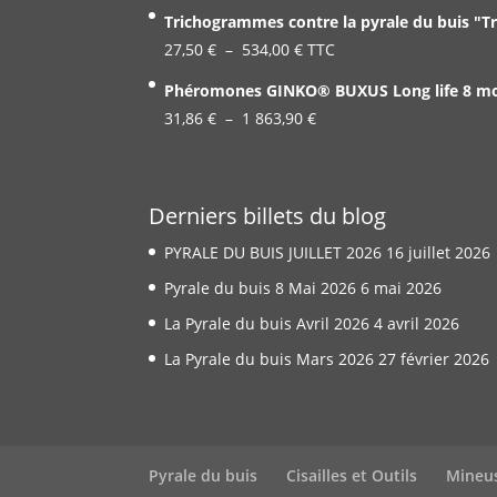
de
Trichogrammes contre la pyrale du buis "T
prix :
Plage
27,50
€
–
534,00
€
TTC
19,99 €
de
Phéromones GINKO® BUXUS Long life 8 mois
à
prix :
Plage
31,86
€
–
1 863,90
337,00 €
€
27,50 €
de
à
prix :
534,00 €
31,86 €
Derniers billets du blog
à
PYRALE DU BUIS JUILLET 2026
16 juillet 2026
1
863,90 €
Pyrale du buis 8 Mai 2026
6 mai 2026
La Pyrale du buis Avril 2026
4 avril 2026
La Pyrale du buis Mars 2026
27 février 2026
Pyrale du buis
Cisailles et Outils
Mineu