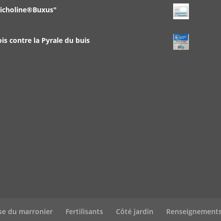
richoline®Buxus"
 contre la Pyrale du buis
se du marronier
Fertilisants
Côté jardin
Renseignement