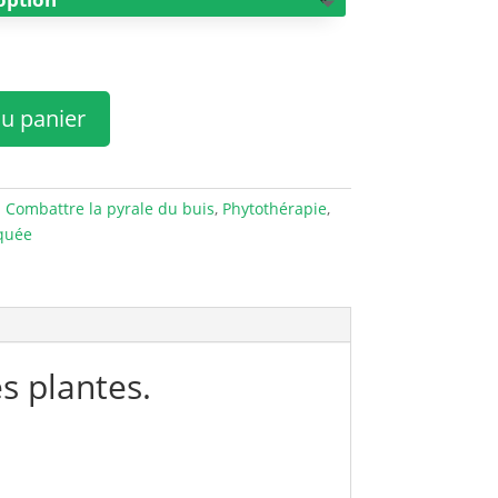
au panier
:
Combattre la pyrale du buis
,
Phytothérapie
,
iquée
s plantes.