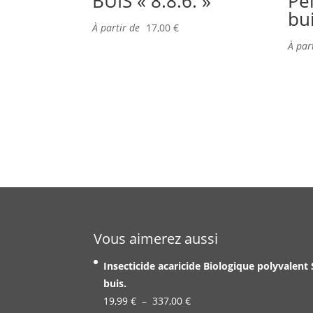
BUIS « 8.8.6. »
Pe
bu
À partir de
17,00
€
À par
Vous aimerez aussi
Insecticide acaricide Biologique polyvalent
buis.
Plage
19,99
€
–
337,00
€