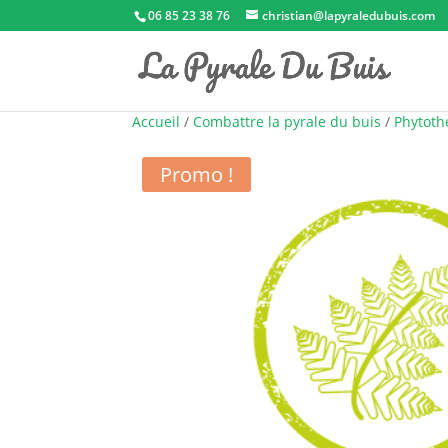
06 85 23 38 76
christian@lapyraledubuis.com
Accueil
/
Combattre la pyrale du buis
/
Phytoth
Promo !