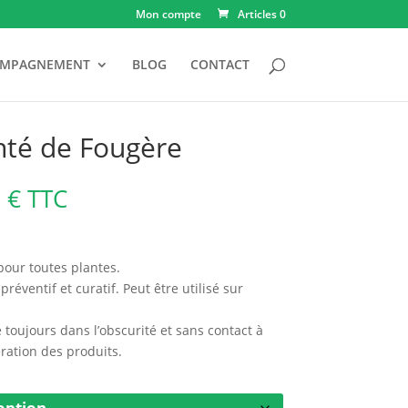
Mon compte
Articles 0
OMPAGNEMENT
BLOG
CONTACT
nté de Fougère
Plage
0
€
TTC
de
prix :
13,00 €
pour toutes plantes.
à
préventif et curatif. Peut être utilisé sur
19,00 €
 toujours dans l’obscurité et sans contact à
tération des produits.