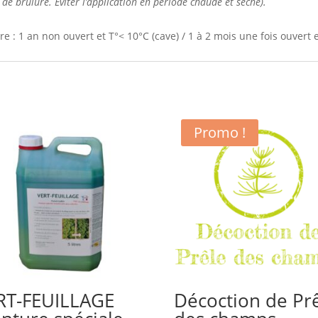
de brûlure. Éviter l’application en période chaude et sèche).
: 1 an non ouvert et T°< 10°C (cave) / 1 à 2 mois une fois ouvert 
Promo !
RT-FEUILLAGE
Décoction de Pr