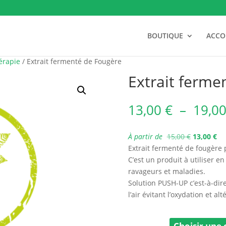
BOUTIQUE
ACC
érapie
/ Extrait fermenté de Fougère
Extrait ferme
13,00
€
–
19,0
À partir de
15,00
€
13,00
€
Extrait fermenté de fougère 
C’est un produit à utiliser en 
ravageurs et maladies.
Solution PUSH-UP c’est-à-dire
l’air évitant l’oxydation et al
Bidon