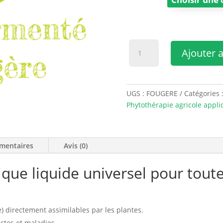
quantité
Ajouter 
de
Extrait
fermenté
de
UGS :
FOUGERE
Catégories 
Fougère
Phytothérapie agricole appl
mentaires
Avis (0)
e liquide universel pour toute
e) directement assimilables par les plantes.
ectes et maladies.