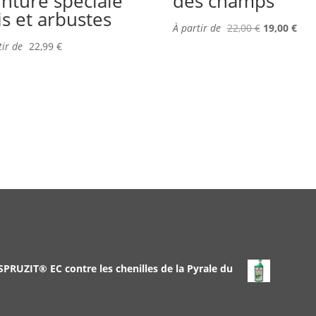
inture spéciale
des champs
is et arbustes
À partir de
22,00
€
19,00
€
tir de
22,99
€
 SPRUZIT® EC contre les chenilles de la Pyrale du