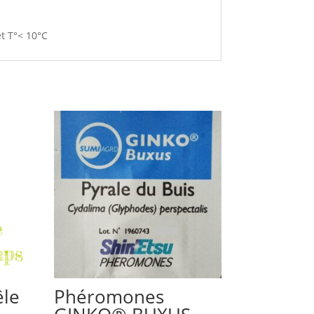
et T°< 10°C
êle
Phéromones