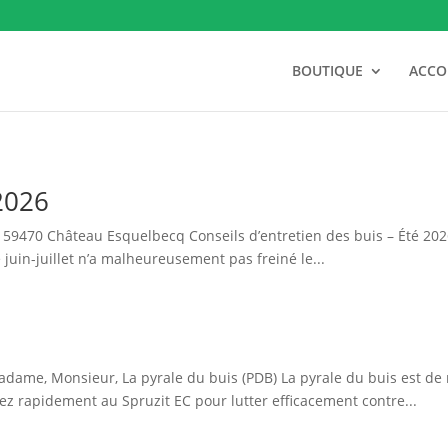
BOUTIQUE
ACC
2026
470 Château Esquelbecq Conseils d’entretien des buis – Été 2026 L
juin-juillet n’a malheureusement pas freiné le...
adame, Monsieur, La pyrale du buis (PDB) La pyrale du buis est de
itez rapidement au Spruzit EC pour lutter efficacement contre...