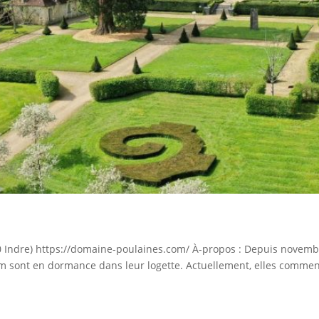
Indre) https://domaine-poulaines.com/ À-propos : Depuis novembre
5mm sont en dormance dans leur logette. Actuellement, elles commen