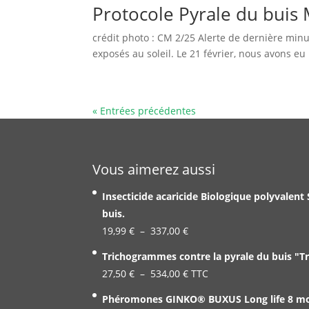
Protocole Pyrale du buis
crédit photo : CM 2/25 Alerte de dernière minu
exposés au soleil. Le 21 février, nous avons eu l
« Entrées précédentes
Vous aimerez aussi
Insecticide acaricide Biologique polyvalent
buis.
Plage
19,99
€
–
337,00
€
de
Trichogrammes contre la pyrale du buis "T
prix :
Plage
27,50
€
–
534,00
€
TTC
19,99 €
de
Phéromones GINKO® BUXUS Long life 8 mois
à
prix :