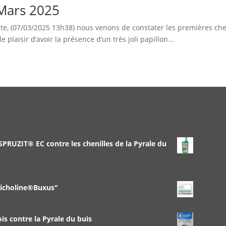
 Mars 2025
te, (07/03/2025 13h38) nous venons de constater les premières che
e plaisir d’avoir la présence d’un très joli papillon...
 SPRUZIT® EC contre les chenilles de la Pyrale du
richoline®Buxus"
 contre la Pyrale du buis