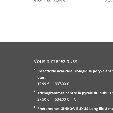
À partir de
15,00
€
À pa
Vous aimerez aussi
Insecticide acaricide Biologique polyvalent
buis.
Plage
19,99
€
–
337,00
€
de
Trichogrammes contre la pyrale du buis "T
prix :
Plage
27,50
€
–
534,00
€
TTC
19,99 €
de
Phéromones GINKO® BUXUS Long life 8 mois
à
prix :