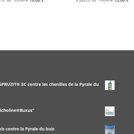
rtir de
22,00
€
19,00
€
À partir de
15,00
€
13,00
€
 SPRUZIT® EC contre les chenilles de la Pyrale du
richoline®Buxus"
 contre la Pyrale du buis