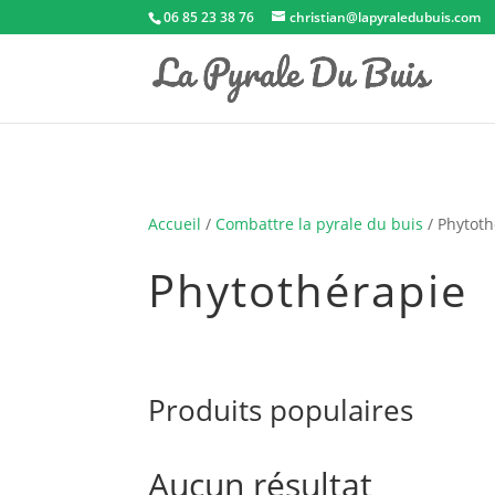
06 85 23 38 76
christian@lapyraledubuis.com
Accueil
/
Combattre la pyrale du buis
/ Phytoth
Phytothérapie
Produits populaires
Aucun résultat