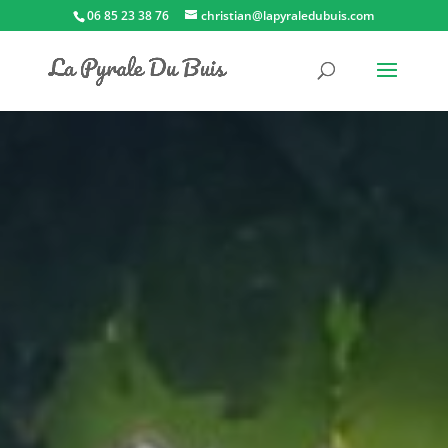
06 85 23 38 76
christian@lapyraledubuis.com