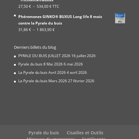
19,99 €
Plage
27,50
€
–
534,00
€
TTC
à
de
337,00 €
Phéromones GINKO® BUXUS Long life 8 mois
prix :
contre la Pyrale du buis
27,50 €
Plage
31,86
€
–
1 863,90
€
à
de
534,00 €
prix :
Derniers billets du blog
31,86 €
à
PYRALE DU BUIS JUILLET 2026
16 juillet 2026
1
Pyrale du buis 8 Mai 2026
6 mai 2026
863,90 €
La Pyrale du buis Avril 2026
4 avril 2026
La Pyrale du buis Mars 2026
27 février 2026
Pyrale du buis
Cisailles et Outils