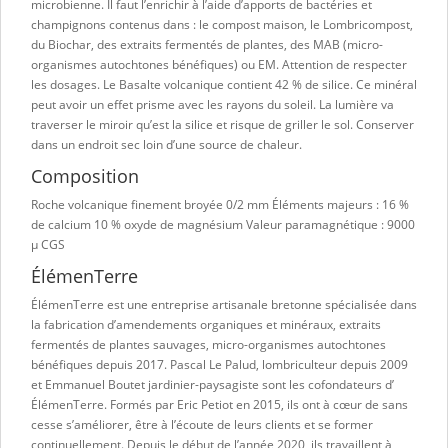
microbienne. Il faut l’enrichir à l’aide d’apports de bactéries et
champignons contenus dans : le compost maison, le Lombricompost,
du Biochar, des extraits fermentés de plantes, des MAB (micro-
organismes autochtones bénéfiques) ou EM. Attention de respecter
les dosages. Le Basalte volcanique contient 42 % de silice. Ce minéral
peut avoir un effet prisme avec les rayons du soleil. La lumière va
traverser le miroir qu’est la silice et risque de griller le sol. Conserver
dans un endroit sec loin d’une source de chaleur.
Composition
Roche volcanique finement broyée 0/2 mm Éléments majeurs : 16 %
de calcium 10 % oxyde de magnésium Valeur paramagnétique : 9000
µ CGS
ÉlémenTerre
ÉlémenTerre est une entreprise artisanale bretonne spécialisée dans
la fabrication d’amendements organiques et minéraux, extraits
fermentés de plantes sauvages, micro-organismes autochtones
bénéfiques depuis 2017. Pascal Le Palud, lombriculteur depuis 2009
et Emmanuel Boutet jardinier-paysagiste sont les cofondateurs d’
ÉlémenTerre. Formés par Eric Petiot en 2015, ils ont à cœur de sans
cesse s’améliorer, être à l’écoute de leurs clients et se former
continuellement. Depuis le début de l’année 2020, ils travaillent à