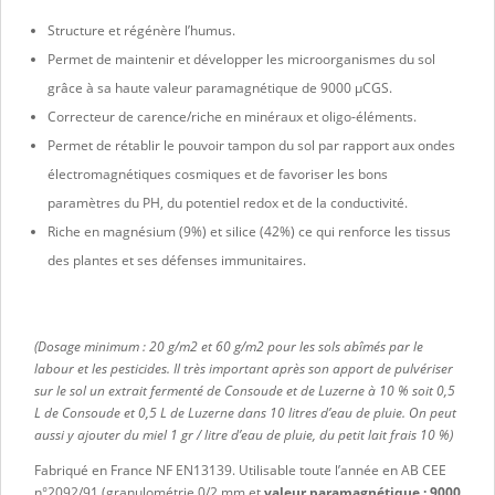
Structure et régénère l’humus.
Permet de maintenir et développer les microorganismes du sol
grâce à sa haute valeur paramagnétique de 9000 μCGS.
Correcteur de carence/riche en minéraux et oligo-éléments.
Permet de rétablir le pouvoir tampon du sol par rapport aux ondes
électromagnétiques cosmiques et de favoriser les bons
paramètres du PH, du potentiel redox et de la conductivité.
Riche en magnésium (9%) et silice (42%) ce qui renforce les tissus
des plantes et ses défenses immunitaires.
(Dosage minimum : 20 g/m2 et 60 g/m2 pour les sols abîmés par le
labour et les pesticides. Il très important après son apport de pulvériser
sur le sol un extrait fermenté de Consoude et de Luzerne à 10 % soit 0,5
L de Consoude et 0,5 L de Luzerne dans 10 litres d’eau de pluie. On peut
aussi y ajouter du miel 1 gr / litre d’eau de pluie, du petit lait frais 10 %)
Fabriqué en France NF EN13139. Utilisable toute l’année en AB CEE
n°2092/91 (granulométrie 0/2 mm et
valeur paramagnétique :
9000