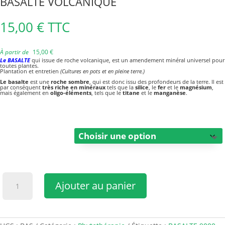
BASALTE VOLCANIQUE
15,00
€
TTC
À partir de
15,00
€
Le BASALTE
qui issue de roche volcanique, est un amendement minéral universel pour
toutes plantes.
Plantation et entretien
(Cultures en pots et en pleine terre.)
Le basalte
est une
roche sombre
, qui est donc issu des profondeurs de la terre. Il est
par conséquent
très riche en minéraux
tels que la
silice
, le
fer
et le
magnésium
,
mais également en
oligo-éléments
, tels que le
titane
et le
manganèse
.
Conditionnement
quantité
Ajouter au panier
de
BASALTE
VOLCANIQUE