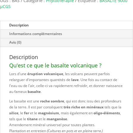
UGS :
BAS
Catégorie :
Phytothérapie
Étiquette :
BASALTE 9000
μCGS
Description
Informations complémentaires
Avis (0)
Description
Qu'est ce que le basalte volcanique ?
Lors d'une
éruption volcanique
, les volcans peuvent parfois
relarguer d'importantes quantités de
lave
. Une fois au contact de
l'eau ou de l'air, celle-ci va rapidement refroidir, et donner naissance
au fameux
basalte
.
Le basalte est une
roche sombre
, qui est donc issu des profondeurs
de la terre. Il est par conséquent
très riche en minéraux
tels que la
silice
, le
fer
et le
magnésium
, mais également en
oligo-éléments
,
tels que le
titane
et le
manganèse
.
Amendement minéral universel pour toutes plantes.
Plantation et entretien
(Cultures en pots et en pleine terre.)