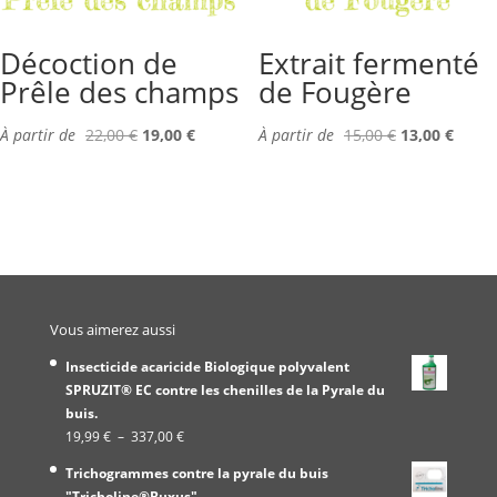
Décoction de
Extrait fermenté
Prêle des champs
de Fougère
À partir de
22,00
€
19,00
€
À partir de
15,00
€
13,00
€
Vous aimerez aussi
Insecticide acaricide Biologique polyvalent
SPRUZIT® EC contre les chenilles de la Pyrale du
buis.
Plage
19,99
€
–
337,00
€
de
Trichogrammes contre la pyrale du buis
prix :
"Tricholine®Buxus"