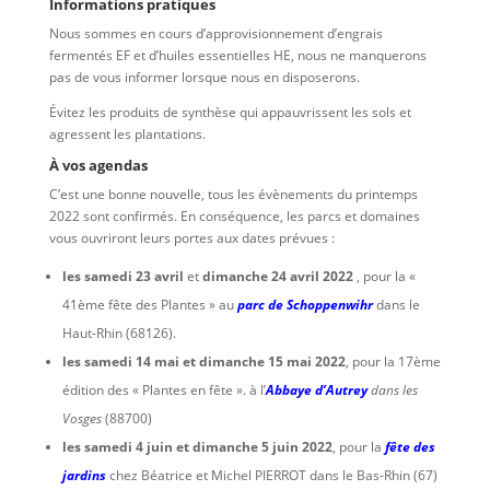
Informations pratiques
Nous sommes en cours d’approvisionnement d’engrais
fermentés EF et d’huiles essentielles HE, nous ne manquerons
pas de vous informer lorsque nous en disposerons.
Évitez les produits de synthèse qui appauvrissent les sols et
agressent les plantations.
À vos agendas
C’est une bonne nouvelle, tous les évènements du printemps
2022 sont confirmés. En conséquence, les parcs et domaines
vous ouvriront leurs portes aux dates prévues :
les samedi 23 avril
et
dimanche 24 avril 2022
, pour la «
41ème fête des Plantes » au
parc de Schoppenwihr
dans le
Haut-Rhin (68126).
les samedi 14 mai et dimanche 15 mai 2022
, pour la 17ème
édition des « Plantes en fête ». à l’
Abbaye d’Autrey
dans les
Vosges
(88700)
les samedi 4 juin et dimanche 5 juin 2022
, pour la
fête des
jardins
chez Béatrice et Michel PIERROT dans le Bas-Rhin (67)