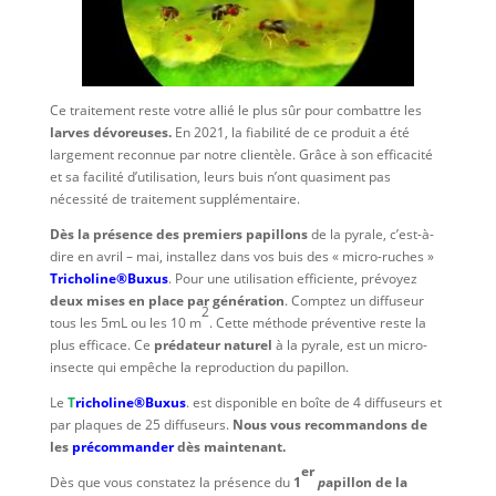
Ce traitement reste votre allié le plus sûr pour combattre les
larves dévoreuses.
En 2021, la fiabilité de ce produit a été
largement reconnue par notre clientèle. Grâce à son efficacité
et sa facilité d’utilisation, leurs buis n’ont quasiment pas
nécessité de traitement supplémentaire.
Dès la présence des premiers papillons
de la pyrale, c’est-à-
dire en avril – mai, installez dans vos buis des « micro-ruches »
Tricholine®Buxus
. Pour une utilisation efficiente, prévoyez
deux mises en place par génération
. Comptez un diffuseur
2
tous les 5mL ou les 10 m
. Cette méthode préventive reste la
plus efficace. Ce
prédateur naturel
à la pyrale, est un micro-
insecte qui empêche la reproduction du papillon.
Le
T
richoline®Buxus
. est disponible en boîte de 4 diffuseurs et
par plaques de 25 diffuseurs.
Nous vous recommandons de
les
précommander
dès maintenant.
er
Dès que vous constatez la présence du
1
p
apillon de la