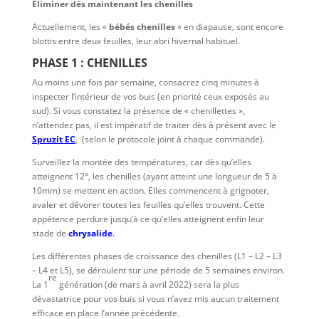
Éliminer dès maintenant les chenilles
Actuellement, les «
bébés chenilles
» en diapause, sont encore
blottis entre deux feuilles, leur abri hivernal habituel.
PHASE 1 : CHENILLES
Au moins une fois par semaine, consacrez cinq minutes à
inspecter l’intérieur de vos buis (en priorité ceux exposés au
sud). Si vous constatez la présence de « chenillettes »,
n’attendez pas, il est impératif de traiter dès à présent avec le
Spruzit EC
, (selon le protocole joint à chaque commande).
Surveillez la montée des températures, car dès qu’elles
atteignent 12°, les chenilles (ayant atteint une longueur de 5 à
10mm) se mettent en action. Elles commencent à grignoter,
avaler et dévorer toutes les feuilles qu’elles trouvent. Cette
appétence perdure jusqu’à ce qu’elles atteignent enfin leur
stade de
chrysalide
.
Les différentes phases de croissance des chenilles (L1 – L2 – L3
– L4 et L5), se déroulent sur une période de 5 semaines environ.
re
La 1
génération (de mars à avril 2022) sera la plus
dévastatrice pour vos buis si vous n’avez mis aucun traitement
efficace en place l’année précédente.