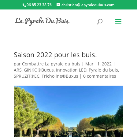
06 85 23 38 76
christian@lapyraledubuis.com
Saison 2022 pour les buis.
par
Combattre La pyrale du buis
|
Mar 11, 2022
|
ARS
,
GINKO®Buxus
,
Innovation LED
,
Pyrale du buis
,
SPRUZIT®EC
,
Tricholine®Buxus
|
0 commentaires