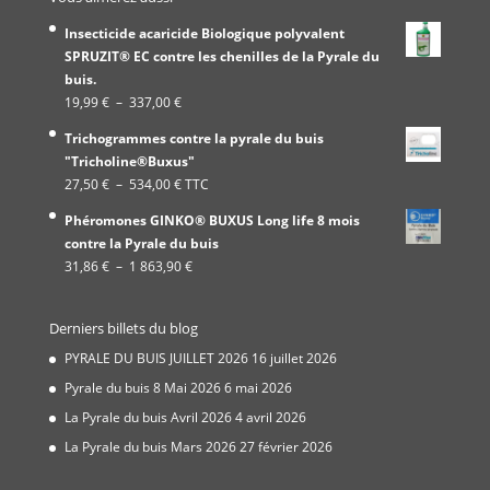
Insecticide acaricide Biologique polyvalent
SPRUZIT® EC contre les chenilles de la Pyrale du
buis.
Plage
19,99
€
–
337,00
€
de
Trichogrammes contre la pyrale du buis
prix :
"Tricholine®Buxus"
19,99 €
Plage
27,50
€
–
534,00
€
TTC
à
de
337,00 €
Phéromones GINKO® BUXUS Long life 8 mois
prix :
contre la Pyrale du buis
27,50 €
Plage
31,86
€
–
1 863,90
€
à
de
534,00 €
prix :
Derniers billets du blog
31,86 €
à
PYRALE DU BUIS JUILLET 2026
16 juillet 2026
1
Pyrale du buis 8 Mai 2026
6 mai 2026
863,90 €
La Pyrale du buis Avril 2026
4 avril 2026
La Pyrale du buis Mars 2026
27 février 2026