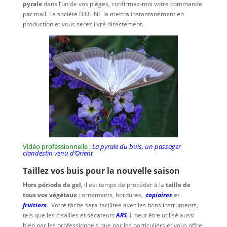
pyrale
dans l’un de vos pièges, confirmez-moi votre commande
par mail. La société BIOLINE la mettra instantanément en
production et vous serez livré directement.
Vidéo professionnelle
:
La pyrale du buis, un passager
clandestin venu d’Orient
Taillez vos buis pour la nouvelle saison
Hors période de gel,
il est temps de procéder à la
taille
de
tous vos
végétaux
: ornements, bordures,
topiaires
et
fruitiers
.
Votre tâche sera facilitée avec les bons instruments,
tels que les cisailles et sécateur
s
ARS
,
Il peut être utilisé aussi
bien par les professionnels que par les particuliers et vous offre