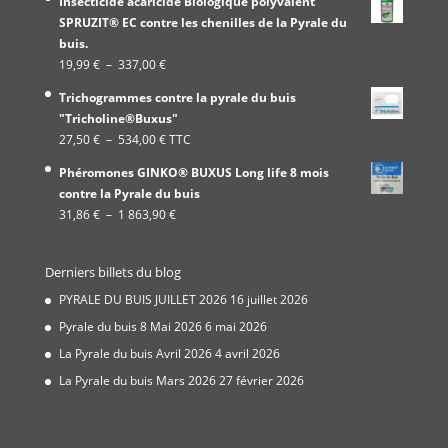
Insecticide acaricide Biologique polyvalent
SPRUZIT® EC contre les chenilles de la Pyrale du
buis.
Plage
19,99
€
–
337,00
€
de
Trichogrammes contre la pyrale du buis
prix :
"Tricholine®Buxus"
19,99 €
Plage
27,50
€
–
534,00
€
TTC
à
de
337,00 €
Phéromones GINKO® BUXUS Long life 8 mois
prix :
contre la Pyrale du buis
27,50 €
Plage
31,86
€
–
1 863,90
€
à
de
534,00 €
prix :
Derniers billets du blog
31,86 €
à
PYRALE DU BUIS JUILLET 2026
16 juillet 2026
1
Pyrale du buis 8 Mai 2026
6 mai 2026
863,90 €
La Pyrale du buis Avril 2026
4 avril 2026
La Pyrale du buis Mars 2026
27 février 2026