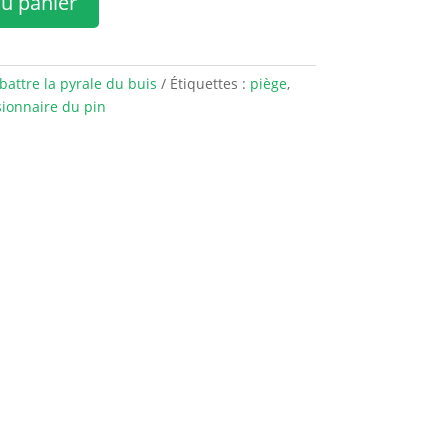
au panier
attre la pyrale du buis
Étiquettes :
piège
,
ionnaire du pin