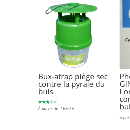
Bux-atrap piège sec
Ph
contre la pyrale du
GI
buis
Lo
co
bu
Note
À partir de
16,60
€
3.00
sur 5
À par