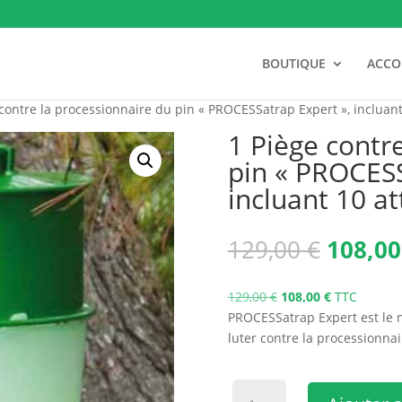
BOUTIQUE
ACC
contre la processionnaire du pin « PROCESSatrap Expert », incluant 
1 Piège contr
pin « PROCESS
incluant 10 at
Le
129,00
€
108,0
prix
initial
Le
Le
129,00
€
108,00
€
TTC
était :
prix
prix
PROCESSatrap Expert est le 
129,00
initial
actuel
luter contre la processionnai
était :
est :
129,00 €.
108,00 €.
quantité