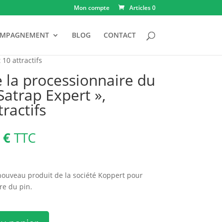
Mon compte
Articles 0
OMPAGNEMENT
BLOG
CONTACT
10 attractifs
e la processionnaire du
atrap Expert »,
tractifs
Le
0
€
TTC
prix
actuel
est :
nouveau produit de la société Koppert pour
 €.
108,00 €.
re du pin.