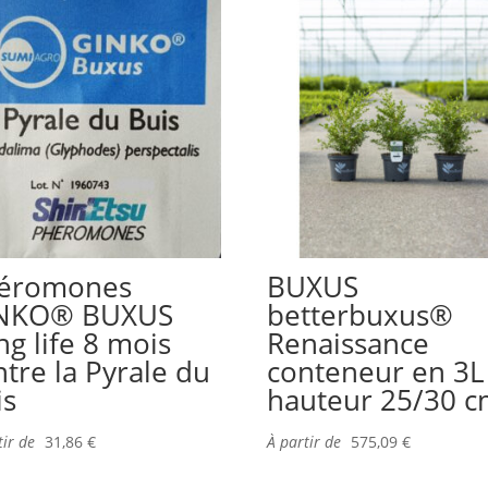
éromones
BUXUS
NKO® BUXUS
betterbuxus®
ng life 8 mois
Renaissance
ntre la Pyrale du
conteneur en 3L
is
hauteur 25/30 c
tir de
31,86
€
À partir de
575,09
€