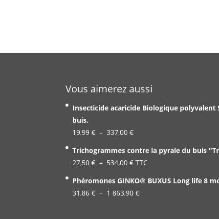
Vous aimerez aussi
Insecticide acaricide Biologique polyvalent
buis.
Plage
19,99
€
–
337,00
€
de
Trichogrammes contre la pyrale du buis "T
prix :
Plage
27,50
€
–
534,00
€
TTC
19,99 €
de
Phéromones GINKO® BUXUS Long life 8 mois
à
prix :
Plage
31,86
€
–
1 863,90
337,00 €
€
27,50 €
de
à
prix :