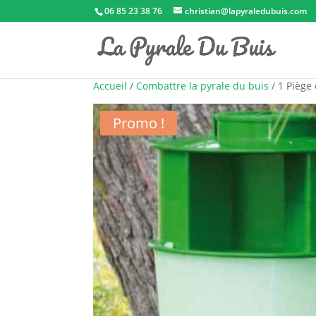
06 85 23 38 76
christian@lapyraledubuis.com
Accueil
/
Combattre la pyrale du buis
/ 1 Piège 
Promo !