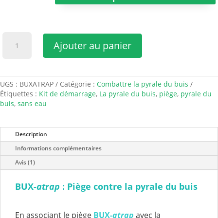
quantité
Ajouter au panier
de
Bux-
atrap
piège
UGS :
BUXATRAP
Catégorie :
Combattre la pyrale du buis
sec
Étiquettes :
Kit de démarrage
,
La pyrale du buis
,
piège
,
pyrale du
contre
buis
,
sans eau
la
pyrale
du
buis
Description
Informations complémentaires
Avis (1)
BUX-
atrap
: Piège contre la pyrale du buis
En associant le piège
BUX-
atrap
avec la