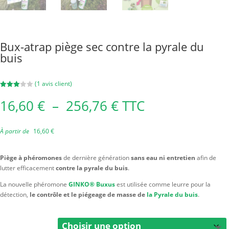
Bux-atrap piège sec contre la pyrale du
buis
(
1
avis client)
Noté
3.00
Plage
16,60
€
–
256,76
€
TTC
sur 5
de
basé
sur
prix :
notation
client
À partir de
16,60
€
16,60 €
à
256,76 €
Piège à phéromones
de dernière génération
sans eau ni entretien
afin de
lutter efficacement
contre la pyrale du buis
.
La nouvelle phéromone
GINKO® Buxus
est utilisée comme leurre pour la
détection,
le contrôle et le piégeage de masse de
la Pyrale du buis
.
Conditionnement