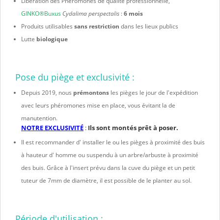
Libération des Phéromones de qualité professionnelle,
GINKO®Buxus
Cydalima perspectalis
:
6 mois
Produits utilisables
sans restriction
dans les lieux publics
Lutte
biologique
Pose du piège et exclusivité :
Depuis 2019, nous
prémontons
les pièges le jour de l'expédition
avec leurs phéromones mise en place, vous évitant la de
manutention.
NOTRE EXCLUSIVITÉ
:
Ils sont montés prêt à poser.
Il est recommander d' installer le ou les pièges à proximité des buis
à hauteur d' homme ou suspendu à un arbre/arbuste à proximité
des buis. Grâce à l'insert prévu dans la cuve du piège et un petit
tuteur de 7mm de diamètre, il est possible de le planter au sol.
Période d'utilisation :