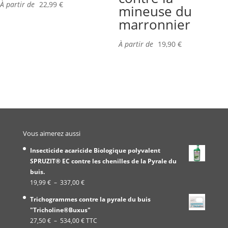
À partir de
22,99
€
mineuse du
marronnier
À partir de
19,90
€
Vous aimerez aussi
Insecticide acaricide Biologique polyvalent
SPRUZIT® EC contre les chenilles de la Pyrale du
buis.
Plage
19,99
€
–
337,00
€
de
Trichogrammes contre la pyrale du buis
prix :
"Tricholine®Buxus"
19,99 €
Plage
27,50
€
–
534,00
€
TTC
à