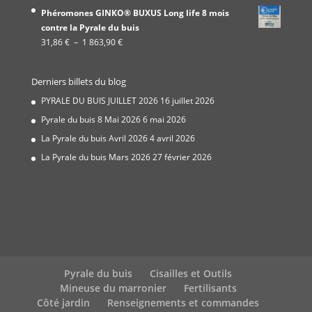
de
337,00 €
Phéromones GINKO® BUXUS Long life 8 mois
prix :
contre la Pyrale du buis
27,50 €
Plage
31,86
€
–
1 863,90
€
à
de
534,00 €
prix :
Derniers billets du blog
31,86 €
à
PYRALE DU BUIS JUILLET 2026
16 juillet 2026
1
Pyrale du buis 8 Mai 2026
6 mai 2026
863,90 €
La Pyrale du buis Avril 2026
4 avril 2026
La Pyrale du buis Mars 2026
27 février 2026
Pyrale du buis
Cisailles et Outils
Mineuse du marronier
Fertilisants
Côté jardin
Renseignements et commandes