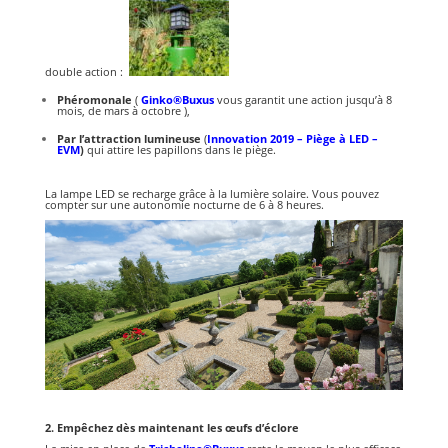
double action :
Phéromonale
(
Ginko®Buxus
vous garantit une action jusqu’à 8
mois, de mars à octobre ),
Par
l’attraction lumineuse
(
Innovation 2019
– Piège à LED –
EVM
)
qui attire les papillons dans le piège.
La lampe LED se recharge grâce à la lumière solaire. Vous pouvez
compter sur une autonomie nocturne de 6 à 8 heures.
2. Empêchez dès maintenant les œufs d’éclore