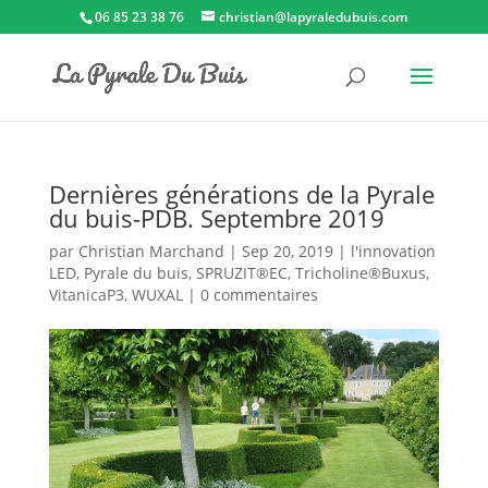
06 85 23 38 76
christian@lapyraledubuis.com
Dernières générations de la Pyrale
du buis-PDB. Septembre 2019
par
Christian Marchand
|
Sep 20, 2019
|
l'innovation
LED
,
Pyrale du buis
,
SPRUZIT®EC
,
Tricholine®Buxus
,
VitanicaP3
,
WUXAL
|
0 commentaires