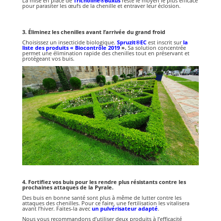
La mise en place de
Tricholine®Buxus
reste le moyen le plus efficace
pour parasiter les œufs de la chenille et entraver leur éclosion.
3. Éliminez les chenilles avant l’arrivée du grand froid
Choisissez un insecticide biologique.
Spruzit®EC
est inscrit sur
la
liste des
produits « Biocontrôle 2019
».
Sa solution concentrée
permet une élimination rapide des chenilles tout en préservant et
protégeant vos buis.
4. Fortifiez vos buis pour les rendre plus résistants contre les
prochaines attaques de la Pyrale.
Des buis en bonne santé sont plus à même de lutter contre les
attaques des chenilles. Pour ce faire, une fertilisation les vitalisera
avant l’hiver. Faites-la avec
un pulvérisateur
adapté
.
Nous vous recommandons d’utiliser deux produits à l’efficacité