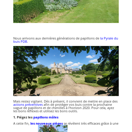
Nous arrivons aux dernières générations de papillons de
la Pyrale du
bui
s
PDB
.
Mais restez vigilant. Dès à présent, il convient de mettre en place des
actions préventives
afin de protéger vos buis contre la prochaine
vague de papillons et de chenilles à l’horizon 2020. Pour cela, ayez
les bons réflexes et utilisez les bons outils.
1. Piégez les
papillons mâles
A cette fin,
les nouveaux pièges
se révèlent très efficaces grâce à une