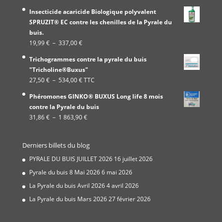
Insecticide acaricide Biologique polyvalent
SPRUZIT® EC contre les chenilles de la Pyrale du
buis.
Plage
19,99
€
–
337,00
€
de
Trichogrammes contre la pyrale du buis
prix :
"Tricholine®Buxus"
19,99 €
Plage
27,50
€
–
534,00
€
TTC
à
de
337,00 €
Phéromones GINKO® BUXUS Long life 8 mois
prix :
contre la Pyrale du buis
27,50 €
Plage
31,86
€
–
1 863,90
€
à
de
534,00 €
prix :
Derniers billets du blog
31,86 €
à
PYRALE DU BUIS JUILLET 2026
16 juillet 2026
1
Pyrale du buis 8 Mai 2026
6 mai 2026
863,90 €
La Pyrale du buis Avril 2026
4 avril 2026
La Pyrale du buis Mars 2026
27 février 2026