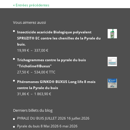
« Entrées précédentes
Vous aimerez aussi
Insecticide acaricide Biologique polyvalent
SPRUZIT® EC contre les chenilles de la Pyrale du
buis.
Plage
19,99
€
–
337,00
€
de
Trichogrammes contre la pyrale du buis
prix :
"Tricholine®Buxus"
19,99 €
Plage
27,50
€
–
534,00
€
TTC
à
de
337,00 €
Phéromones GINKO® BUXUS Long life 8 mois
prix :
contre la Pyrale du buis
27,50 €
Plage
31,86
€
–
1 863,90
€
à
de
534,00 €
prix :
Derniers billets du blog
31,86 €
à
PYRALE DU BUIS JUILLET 2026
16 juillet 2026
1
Pyrale du buis 8 Mai 2026
6 mai 2026