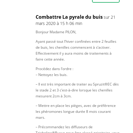
Combattre La pyrale du buis
sur 21
mars 2020 à 15 h 06 min
Bonjour Madame PILON,
Ayant passé tout l’hiver confinées entre 2 feuilles
de buis, les chenilles commencent à s’activer.
Effectivement il y aura moins de traitements à
faire cette année.
Procédez dans l’ordre :
– Nettoyez les buis.
– Il est très important de traiter au Spruzit®EC dès
le stade 2 et 3 c’est-à-dire lorsque les chenilles
mesurent 2cm à 3cm.
– Mettre en place les pièges, avec de préférence
les phéromones longue durée 8 mois courant
mars.
– Précommandez les diffuseurs de
Tricholine®Buxus pour être classé prioritaire, vous