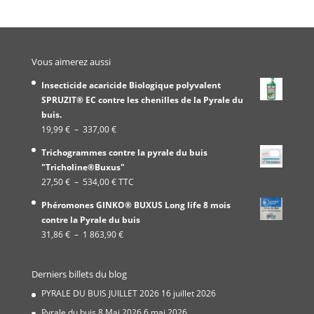
Vous aimerez aussi
Insecticide acaricide Biologique polyvalent
SPRUZIT® EC contre les chenilles de la Pyrale du
buis.
Plage
19,99
€
–
337,00
€
de
Trichogrammes contre la pyrale du buis
prix :
"Tricholine®Buxus"
19,99 €
Plage
27,50
€
–
534,00
€
TTC
à
de
337,00 €
Phéromones GINKO® BUXUS Long life 8 mois
prix :
contre la Pyrale du buis
27,50 €
Plage
31,86
€
–
1 863,90
€
à
de
534,00 €
prix :
Derniers billets du blog
31,86 €
à
PYRALE DU BUIS JUILLET 2026
16 juillet 2026
1
Pyrale du buis 8 Mai 2026
6 mai 2026