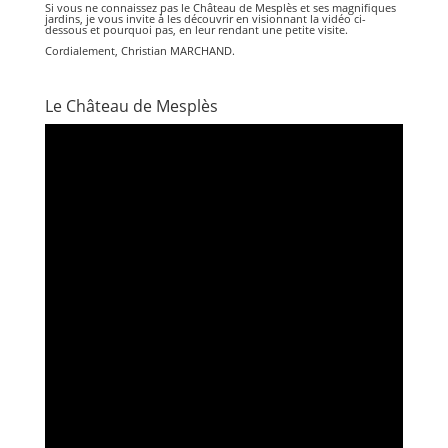
Si vous ne connaissez pas le Château de Mesplès et ses magnifiques
jardins, je vous invite à les découvrir en visionnant la vidéo ci-
dessous et pourquoi pas, en leur rendant une petite visite.
Cordialement, Christian MARCHAND.
Le Château de Mesplès