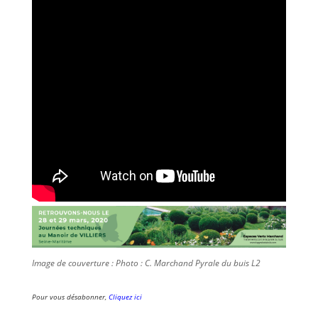
Image de couverture : Photo : C. Marchand Pyrale du buis L2
Pour vous désabonner,
Cliquez ici