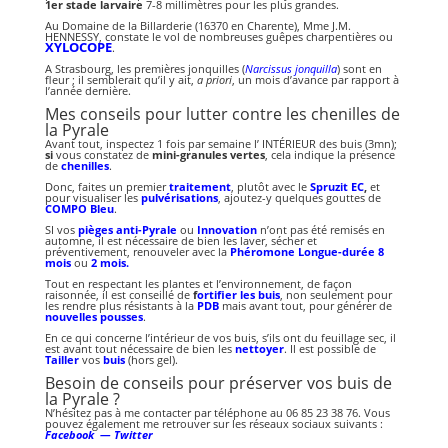
1er stade larvaire
7-8 millimètres pour les plus grandes.
Au Domaine de la Billarderie (16370 en Charente), Mme J.M.
HENNESSY, constate le vol de nombreuses guêpes charpentières ou
XYLOCOPE
.
A Strasbourg, les premières jonquilles (
Narcissus jonquilla
) sont en
fleur ; il semblerait qu’il y ait,
a priori
, un mois d’avance par rapport à
l’année dernière.
Mes conseils pour lutter contre les chenilles de
la Pyrale
Avant tout, inspectez 1 fois par semaine l’ INTÉRIEUR des buis (3mn);
si
vous constatez de
mini-granules vertes
, cela indique la présence
de
chenilles
.
Donc, faites un premier
traitement
, plutôt avec le
Spruzit EC
,
et
pour visualiser les
pulvérisations
, ajoutez-y quelques gouttes de
COMPO Bleu
.
SI vos
pièges anti-Pyrale
ou
Innovation
n’ont pas été remisés en
automne, il est nécessaire de bien les laver, sécher et
préventivement, renouveler avec la
Phéromone Longue-durée 8
mois
ou
2 mois.
Tout en respectant les plantes et l’environnement, de façon
raisonnée, il est conseillé de
f
ortifier les buis
, non seulement pour
les rendre plus résistants à la
PDB
mais avant tout, pour générer de
nouvelles pousses
.
En ce qui concerne l’intérieur de vos buis, s’ils ont du feuillage sec, il
est avant tout nécessaire de bien les
nettoyer
. Il est possible de
Tailler
vos
buis
(hors gel).
Besoin de conseils pour préserver vos buis de
la Pyrale ?
N’hésitez pas à me contacter par téléphone au 06 85 23 38 76. Vous
pouvez également me retrouver sur les réseaux sociaux suivants :
Facebook —
Twitter