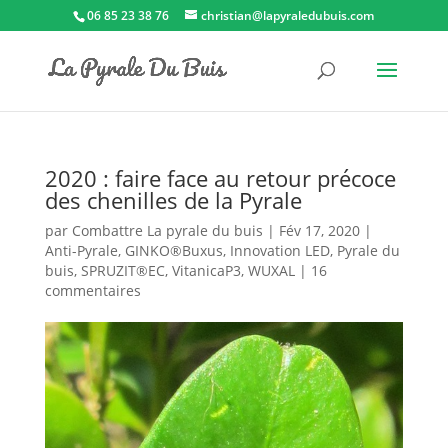
06 85 23 38 76
christian@lapyraledubuis.com
2020 : faire face au retour précoce
des chenilles de la Pyrale
par
Combattre La pyrale du buis
|
Fév 17, 2020
|
Anti-Pyrale
,
GINKO®Buxus
,
Innovation LED
,
Pyrale du
buis
,
SPRUZIT®EC
,
VitanicaP3
,
WUXAL
|
16
commentaires