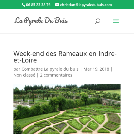
06 85 23 38 76
christian@lapyraledubuis.com
Week-end des Rameaux en Indre-
et-Loire
par
Combattre La pyrale du buis
|
Mar 19, 2018
|
Non classé
|
2 commentaires