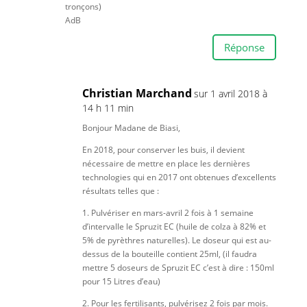
tronçons)
AdB
Réponse
Christian Marchand
sur 1 avril 2018 à
14 h 11 min
Bonjour Madane de Biasi,
En 2018, pour conserver les buis, il devient
nécessaire de mettre en place les dernières
technologies qui en 2017 ont obtenues d’excellents
résultats telles que :
1. Pulvériser en mars-avril 2 fois à 1 semaine
d’intervalle le Spruzit EC (huile de colza à 82% et
5% de pyrèthres naturelles). Le doseur qui est au-
dessus de la bouteille contient 25ml, (il faudra
mettre 5 doseurs de Spruzit EC c’est à dire : 150ml
pour 15 Litres d’eau)
2. Pour les fertilisants, pulvérisez 2 fois par mois.