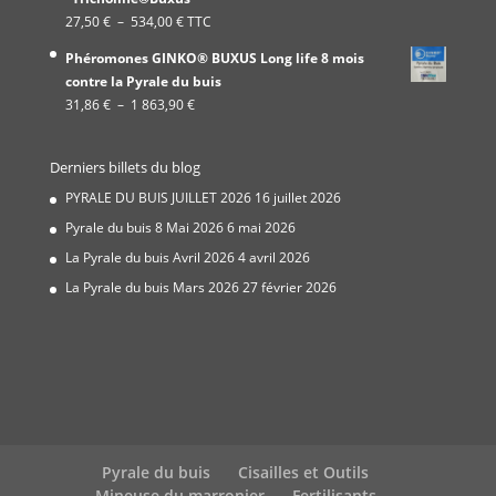
19,99 €
Plage
27,50
€
–
534,00
€
TTC
à
de
337,00 €
Phéromones GINKO® BUXUS Long life 8 mois
prix :
contre la Pyrale du buis
27,50 €
Plage
31,86
€
–
1 863,90
€
à
de
534,00 €
prix :
Derniers billets du blog
31,86 €
à
PYRALE DU BUIS JUILLET 2026
16 juillet 2026
1
Pyrale du buis 8 Mai 2026
6 mai 2026
863,90 €
La Pyrale du buis Avril 2026
4 avril 2026
La Pyrale du buis Mars 2026
27 février 2026
Pyrale du buis
Cisailles et Outils
Mineuse du marronier
Fertilisants