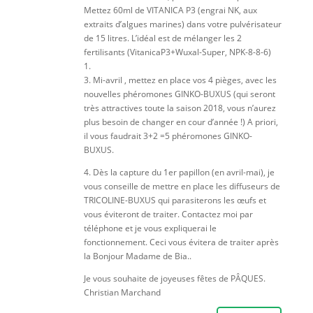
Mettez 60ml de VITANICA P3 (engrai NK, aux
extraits d’algues marines) dans votre pulvérisateur
de 15 litres. L’idéal est de mélanger les 2
fertilisants (VitanicaP3+Wuxal-Super, NPK-8-8-6)
1.
3. Mi-avril , mettez en place vos 4 pièges, avec les
nouvelles phéromones GINKO-BUXUS (qui seront
très attractives toute la saison 2018, vous n’aurez
plus besoin de changer en cour d’année !) A priori,
il vous faudrait 3+2 =5 phéromones GINKO-
BUXUS.
4. Dès la capture du 1er papillon (en avril-mai), je
vous conseille de mettre en place les diffuseurs de
TRICOLINE-BUXUS qui parasiterons les œufs et
vous éviteront de traiter. Contactez moi par
téléphone et je vous expliquerai le
fonctionnement. Ceci vous évitera de traiter après
la Bonjour Madame de Bia..
Je vous souhaite de joyeuses fêtes de PÂQUES.
Christian Marchand