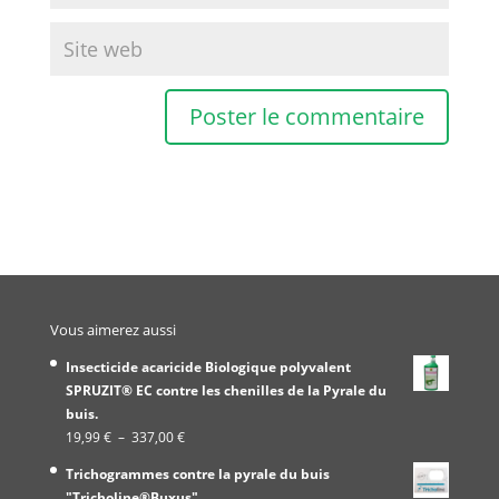
Vous aimerez aussi
Insecticide acaricide Biologique polyvalent
SPRUZIT® EC contre les chenilles de la Pyrale du
buis.
Plage
19,99
€
–
337,00
€
de
Trichogrammes contre la pyrale du buis
prix :
"Tricholine®Buxus"