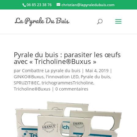
06 85 23 38 76
christian@lapyraledubuis.com
Pyrale du buis : parasiter les œufs
avec « Tricholine®Buxus »
par
Combattre La pyrale du buis
|
Mai 4, 2019
|
GINKO®Buxus
,
l'innovation LED
,
Pyrale du buis
,
SPRUZIT®EC
,
trichogrammesTricholine
,
Tricholine®Buxus
|
0 commentaires