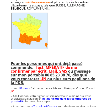
en région
méditerranéenne
et plus tard pour les
autres
départements et pays, tels que SUISSE, ALLEMAGNE,
BELGIQUE,
ROYAUME-UNI…
Pour les personnes qui ont déjà passé
commande,
il est IMPÉRATIF de me
confirmer par écrit, Mail, SMS
ou message
sur mon portable 06 85 23 38 76, dès que
vous constatez
UN
ou plusieurs papillons de
la PDB.
– Les
diffuseurs
fraichement ensachés sont livrés par Chrono13 c-a-d
J+1
– A la livraison, votre signature sera nécessaire, à moins que vous
choisissiez la livraison en
Relais Pickup dans les commerces de
proximité
,
formule plus souple.
– Attention : les
« Tricholine®Buxus »
sont des insectes vivants, ils se