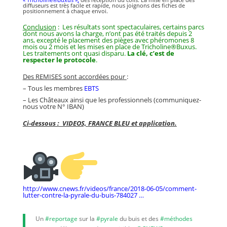
diffuseurs est très facile et rapide, nous joignons des fiches de
positionnement à chaque envoi.
Conclusion
: Les résultats sont spectaculaires, certains parcs
dont nous avons la charge, n’ont pas été traités depuis 2
ans, excepté le placement des
pièges
avec
phéromones 8
mois ou
2 mois
et les mises en place de
Tricholine®Buxus
.
Les
traitements
ont quasi disparu.
La clé, c’est de
respecter le protocole
.
Des REMISES sont accordées pour
:
– Tous les membres
EBTS
– Les Châteaux ainsi que les professionnels (communiquez-
nous votre N° IBAN)
Ci-dessous : VIDEOS,
FRANCE BLEU
et application.
http://www.
cnews.fr/videos/france/
2018-06-05/comment-
lutter-contre-la-pyrale-du-buis-784027
…
Un
#reportage
sur la
#pyrale
du buis et des
#méthodes