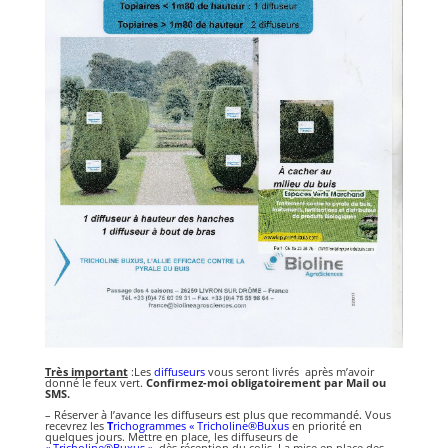
Très important
:Les
diffuseurs
vous seront livrés après m’avoir
donné le feux vert.
Confirmez-moi obligatoirement par Mail ou
SMS.
– Réserver à l’avance les diffuseurs est plus que recommandé. Vous
recevrez les
T
richogrammes « Tricholine®Buxus
en priorité en
quelques jours. Mettre en place, les diffuseurs de
« Tricholine®Buxus »
,
dès réception du colis. La mise en place des