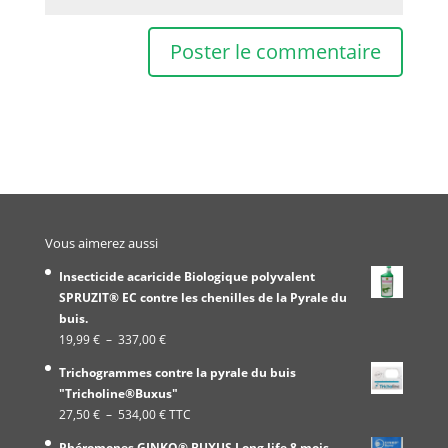
Vous aimerez aussi
Insecticide acaricide Biologique polyvalent
SPRUZIT® EC contre les chenilles de la Pyrale du
buis.
Plage
19,99
€
–
337,00
€
de
Trichogrammes contre la pyrale du buis
prix :
"Tricholine®Buxus"
19,99 €
Plage
27,50
€
–
534,00
€
TTC
à
de
337,00 €
Phéromones GINKO® BUXUS Long life 8 mois