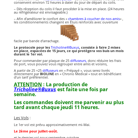
conservent environ 72 heures à dater du jour de départ du colis.
– Dès réception du colis il faut procéder à la mise en place. (24 heures
au réfrigérateur est envisageable.)
– Afin d’améliorer le confort des «
chambres à coucher de nos amis
« ,
les conditionnements changent en Étuis renforcés avec ouverture
facile par bande d’arrachage.
Le protocole pour les
Tricholine®Buxus
, consiste à faire 2 mises
en place, espacées de 15 jours, ce qui protègera vos buis un mois
durant le 1er vol.
Pour commander par plaque de 25
diffuseurs,
donc réduire les frais
de port, vous pouvez vous regrouper entre amis et voisins,
A partir de 25 +25
diffuseurs
en « Prépayé », vous serez livrés
directement par
BIOLINE
en « Chrono Medical » tout en bénéficiant
d’un tarif préférentiel.
ATTENTION
: La production de
Tricholine®Buxus
est faite une fois par
semaine.
Les commandes doivent me parvenir au plus
tard avant chaque jeudi 11 heures.
Les Vols
:
Le 1er vol est prévu approximativement mi-Mai.
Le 2ème pour juillet-août.
et le dernier vol pour septembre-octobre.