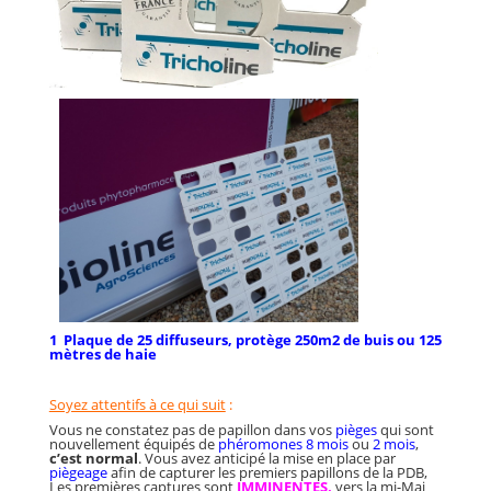
1 Plaque de 25 diffuseurs, protège 250m2 de buis ou 125
mètres de haie
Soyez attentifs à ce qui suit
:
Vous ne constatez pas de papillon dans vos
pièges
qui sont
nouvellement équipés de
phéromones 8 mois
ou
2 mois
,
c’est normal
. Vous avez anticipé la mise en place par
piègeage
afin de capturer les premiers papillons de la PDB,
Les premières captures sont
IMMINENTES,
vers la mi-Mai