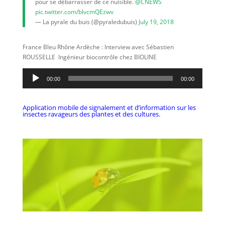
pour se débarrasser de ce nuisible.
@CNEWS
pic.twitter.com/blvcmQEzwv
— La pyrale du buis (@pyraledubuis)
July 19, 2018
France Bleu Rhône Ardèche : Interview avec Sébastien
ROUSSELLE Ingénieur biocontrôle chez BIOLINE
Lecteur
00:00
00:00
audio
Application mobile de signalement et d’information sur les
insectes ravageurs des plantes et des cultures.