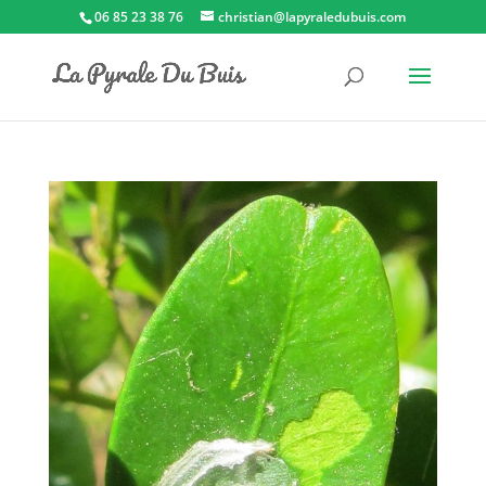
06 85 23 38 76
christian@lapyraledubuis.com