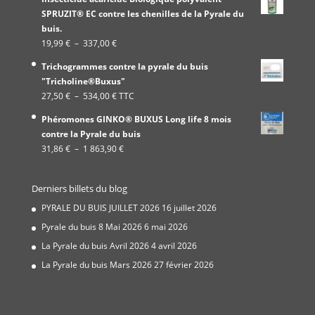
SPRUZIT® EC contre les chenilles de la Pyrale du
buis.
Plage
19,99
€
–
337,00
€
de
Trichogrammes contre la pyrale du buis
prix :
"Tricholine®Buxus"
19,99 €
Plage
27,50
€
–
534,00
€
TTC
à
de
337,00 €
Phéromones GINKO® BUXUS Long life 8 mois
prix :
contre la Pyrale du buis
27,50 €
Plage
31,86
€
–
1 863,90
€
à
de
534,00 €
prix :
Derniers billets du blog
31,86 €
à
PYRALE DU BUIS JUILLET 2026
16 juillet 2026
1
Pyrale du buis 8 Mai 2026
6 mai 2026
863,90 €
La Pyrale du buis Avril 2026
4 avril 2026
La Pyrale du buis Mars 2026
27 février 2026