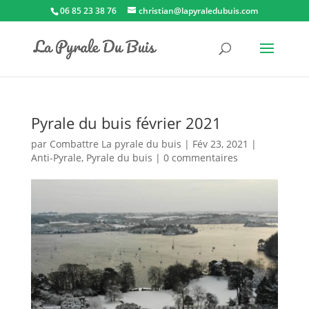
06 85 23 38 76
christian@lapyraledubuis.com
Pyrale du buis février 2021
par
Combattre La pyrale du buis
|
Fév 23, 2021
|
Anti-Pyrale
,
Pyrale du buis
|
0 commentaires