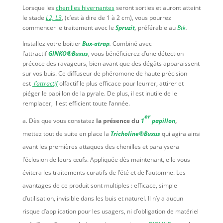
Lorsque les
chenilles hivernantes
seront sorties et auront atteint
le stade
L2, L3
, (c’est à dire de 1 à 2 cm), vous pourrez
commencer le traitement avec le
Spruzit
,
préférable au
Btk
.
Installez votre boitier
Bux-atrap
.
Combiné avec
l’attractif
GINKO®Buxus
, vous bénéficierez d’une détection
précoce des ravageurs, bien avant que des dégâts apparaissent
sur vos buis. Ce diffuseur de phéromone de haute précision
est
l’attractif
olfactif le plus efficace pour leurrer, attirer et
piéger le papillon de la pyrale. De plus, il est inutile de le
remplacer, il est efficient toute l’année.
er
Dès que vous constatez
la présence du
1
papillon
,
mettez
tout de suite en place la
Tricholine®Buxus
qui agira ainsi
avant les premières attaques des chenilles et paralysera
l’éclosion de leurs œufs. Appliquée dès maintenant, elle vous
évitera les traitements curatifs de l’été et de l’automne. Les
avantages de ce produit sont multiples : efficace, simple
d’utilisation, invisible dans les buis et naturel. Il n’y a aucun
risque d’application pour les usagers, ni d’obligation de matériel