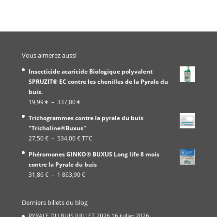
Vous aimerez aussi
Insecticide acaricide Biologique polyvalent
SPRUZIT® EC contre les chenilles de la Pyrale du
buis.
Plage
19,99
€
–
337,00
€
de
Trichogrammes contre la pyrale du buis
prix :
"Tricholine®Buxus"
19,99 €
Plage
27,50
€
–
534,00
€
TTC
à
de
337,00 €
Phéromones GINKO® BUXUS Long life 8 mois
prix :
contre la Pyrale du buis
27,50 €
Plage
31,86
€
–
1 863,90
€
à
de
534,00 €
prix :
Derniers billets du blog
31,86 €
à
PYRALE DU BUIS JUILLET 2026
16 juillet 2026