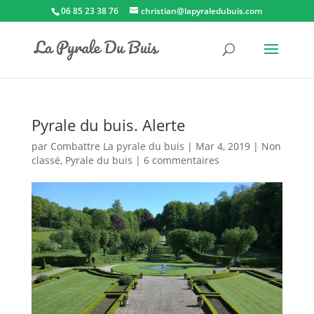
06 85 23 38 76
christian@lapyraledubuis.com
Pyrale du buis. Alerte
par
Combattre La pyrale du buis
|
Mar 4, 2019
|
Non
classé
,
Pyrale du buis
|
6 commentaires