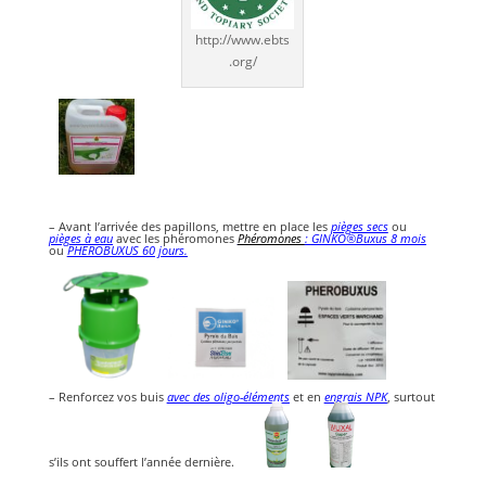
http://www.ebts
.org/
– Avant l’arrivée des papillons, mettre en place les
pièges secs
ou
pièges à eau
avec les phéromones
Phéromones
:
GINKO®Buxus 8 mois
ou
PHEROBUXUS 60 jours
.
– Renforcez vos buis
avec des oligo-éléments
et en
engrais NPK
, surtout
s’ils ont souffert l’année dernière.