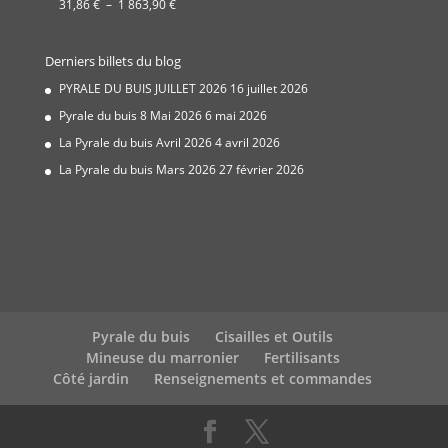
Plage
31,86
€
–
1 863,90
€
à
de
534,00 €
prix :
Derniers billets du blog
31,86 €
à
PYRALE DU BUIS JUILLET 2026
16 juillet 2026
1
Pyrale du buis 8 Mai 2026
6 mai 2026
863,90 €
La Pyrale du buis Avril 2026
4 avril 2026
La Pyrale du buis Mars 2026
27 février 2026
Pyrale du buis
Cisailles et Outils
Mineuse du marronier
Fertilisants
Côté jardin
Renseignements et commandes