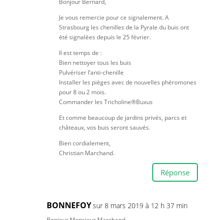
Bonjour Bernard,
Je vous remercie pour ce signalement. A
Strasbourg les chenilles de la Pyrale du buis ont
été signalées depuis le 25 février.
Il est temps de :
Bien nettoyer tous les buis
Pulvériser l’anti-chenille
Installer les pièges avec de nouvelles phéromones
pour 8 ou 2 mois.
Commander les Tricholine®Buxus
Et comme beaucoup de jardins privés, parcs et
châteaux, vos buis seront sauvés.
Bien cordialement,
Christian Marchand.
Réponse
BONNEFOY
sur 8 mars 2019 à 12 h 37 min
Bonjour Monsieur Marchand,