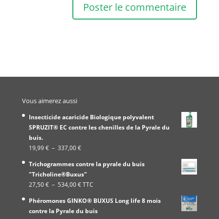
Vous aimerez aussi
Insecticide acaricide Biologique polyvalent
SPRUZIT® EC contre les chenilles de la Pyrale du
buis.
Plage
19,99
€
–
337,00
€
de
Trichogrammes contre la pyrale du buis
prix :
"Tricholine®Buxus"
19,99 €
Plage
27,50
€
–
534,00
€
TTC
à
de
337,00 €
Phéromones GINKO® BUXUS Long life 8 mois
prix :
contre la Pyrale du buis
27,50 €