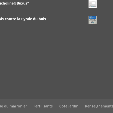
richoline®Buxus"
 contre la Pyrale du buis
se du marronier
Fertilisants
Côté jardin
Renseignement