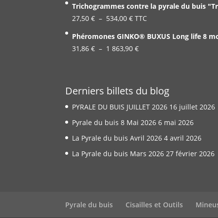
Trichogrammes contre la pyrale du buis "T
prix :
Plage
27,50
€
–
534,00
€
TTC
19,99 €
de
Phéromones GINKO® BUXUS Long life 8 mois
à
prix :
Plage
31,86
€
–
1 863,90
337,00 €
€
27,50 €
de
à
prix :
534,00 €
31,86 €
Derniers billets du blog
à
PYRALE DU BUIS JUILLET 2026
16 juillet 2026
1
863,90 €
Pyrale du buis 8 Mai 2026
6 mai 2026
La Pyrale du buis Avril 2026
4 avril 2026
La Pyrale du buis Mars 2026
27 février 2026
Pyrale du buis
Cisailles et Outils
Mineu