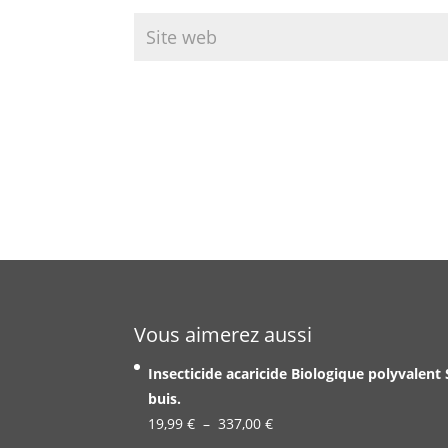
Vous aimerez aussi
Insecticide acaricide Biologique polyvalent
buis.
Plage
19,99
€
–
337,00
€
de