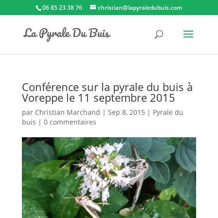
06 85 23 38 76
christian@lapyraledubuis.com
Conférence sur la pyrale du buis à
Voreppe le 11 septembre 2015
par
Christian Marchand
|
Sep 8, 2015
|
Pyrale du
buis
|
0 commentaires