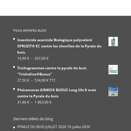
Vous aimerez aussi
Insecticide acaricide Biologique polyvalent
SPRUZIT® EC contre les chenilles de la Pyrale du
buis.
Plage
19,99
€
–
337,00
€
de
Trichogrammes contre la pyrale du buis
prix :
"Tricholine®Buxus"
19,99 €
Plage
27,50
€
–
534,00
€
TTC
à
de
337,00 €
Phéromones GINKO® BUXUS Long life 8 mois
prix :
contre la Pyrale du buis
27,50 €
Plage
31,86
€
–
1 863,90
€
à
de
534,00 €
prix :
Derniers billets du blog
31,86 €
à
PYRALE DU BUIS JUILLET 2026
16 juillet 2026