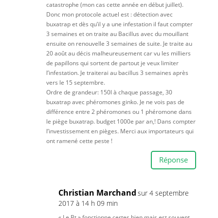
catastrophe (mon cas cette année en début juillet).
Donc mon protocole actuel est : détection avec
buxatrap et dès qu’il y a une infestation il faut compter
3 semaines et on traite au Bacillus avec du mouillant
ensuite on renouvelle 3 semaines de suite. Je traite au
20 août au décis malheureusement car vu les milliers
de papillons qui sortent de partout je veux limiter
l’infestation. Je traiterai au bacillus 3 semaines après
vers le 15 septembre.
Ordre de grandeur: 150l à chaque passage, 30
buxatrap avec phéromones ginko. Je ne vois pas de
différence entre 2 phéromones ou 1 phéromone dans
le piège buxatrap. budget 1000e par an,! Dans compter
l’investissement en pièges. Merci aux importateurs qui
ont ramené cette peste !
Réponse
Christian Marchand
sur 4 septembre
2017 à 14 h 09 min
« Le Bt » fonctionne certes bien mais est souvent