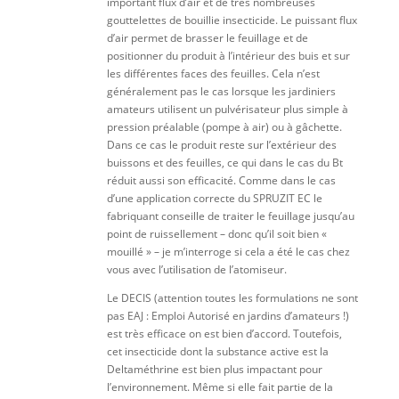
important flux d’air et de très nombreuses
gouttelettes de bouillie insecticide. Le puissant flux
d’air permet de brasser le feuillage et de
positionner du produit à l’intérieur des buis et sur
les différentes faces des feuilles. Cela n’est
généralement pas le cas lorsque les jardiniers
amateurs utilisent un pulvérisateur plus simple à
pression préalable (pompe à air) ou à gâchette.
Dans ce cas le produit reste sur l’extérieur des
buissons et des feuilles, ce qui dans le cas du Bt
réduit aussi son efficacité. Comme dans le cas
d’une application correcte du SPRUZIT EC le
fabriquant conseille de traiter le feuillage jusqu’au
point de ruissellement – donc qu’il soit bien «
mouillé » – je m’interroge si cela a été le cas chez
vous avec l’utilisation de l’atomiseur.
Le DECIS (attention toutes les formulations ne sont
pas EAJ : Emploi Autorisé en jardins d’amateurs !)
est très efficace on est bien d’accord. Toutefois,
cet insecticide dont la substance active est la
Deltaméthrine est bien plus impactant pour
l’environnement. Même si elle fait partie de la