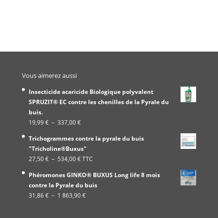
Vous aimerez aussi
Insecticide acaricide Biologique polyvalent
SPRUZIT® EC contre les chenilles de la Pyrale du
buis.
Plage
19,99
€
–
337,00
€
de
Trichogrammes contre la pyrale du buis
prix :
"Tricholine®Buxus"
19,99 €
Plage
27,50
€
–
534,00
€
TTC
à
de
337,00 €
Phéromones GINKO® BUXUS Long life 8 mois
prix :
contre la Pyrale du buis
27,50 €
Plage
31,86
€
–
1 863,90
€
à
de
534,00 €
prix :