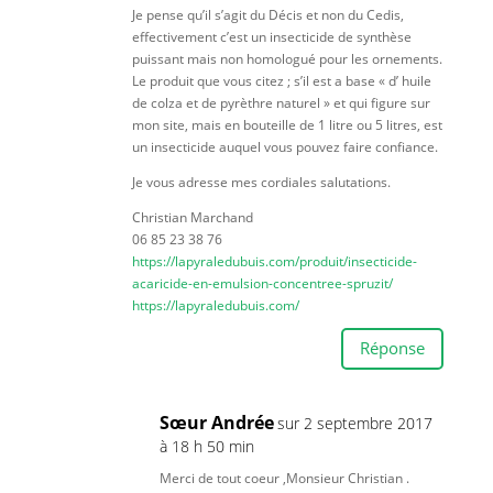
Je pense qu’il s’agit du Décis et non du Cedis,
effectivement c’est un insecticide de synthèse
puissant mais non homologué pour les ornements.
Le produit que vous citez ; s’il est a base « d’ huile
de colza et de pyrèthre naturel » et qui figure sur
mon site, mais en bouteille de 1 litre ou 5 litres, est
un insecticide auquel vous pouvez faire confiance.
Je vous adresse mes cordiales salutations.
Christian Marchand
06 85 23 38 76
https://lapyraledubuis.com/produit/insecticide-
acaricide-en-emulsion-concentree-spruzit/
https://lapyraledubuis.com/
Réponse
Sœur Andrée
sur 2 septembre 2017
à 18 h 50 min
Merci de tout coeur ,Monsieur Christian .