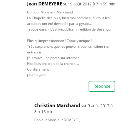
Jean DEMEYERE
sur 9 août 2017 à 7 h 59 min
Bonjour Monsieur Marchand !
La Chapelle-des-buis, bien mal nommée, où tous les
arbustes ont été dévastés par la pyrale…
Trouvé dans « L’Est Républicain » édition de Besançon
…
Plus qu’impressionnant ! Cataclysmique !
Très surprenant que les pouvoirs publics n’aient rien
entrepris !
J’ai trouvé une photo sur Internet !
Nos buis ont bien de la chance….
Cordialement !
J.Demeyère
Réponse
Christian Marchand
sur 9 août 2017 à
8 h 16 min
Bonjour Monsieur DEMEYRE,