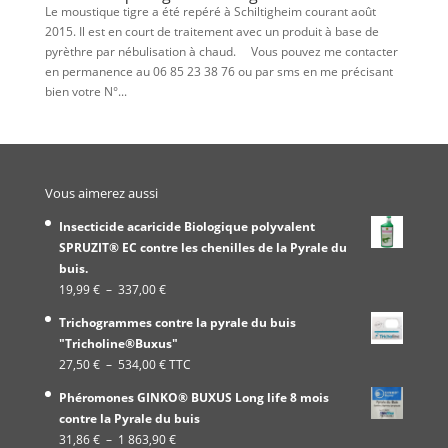
Le moustique tigre a été repéré à Schiltigheim courant août
2015. Il est en court de traitement avec un produit à base de
pyrèthre par nébulisation à chaud. Vous pouvez me contacter
en permanence au 06 85 23 38 76 ou par sms en me précisant
bien votre N°...
Vous aimerez aussi
Insecticide acaricide Biologique polyvalent
SPRUZIT® EC contre les chenilles de la Pyrale du
buis.
Plage
19,99
€
–
337,00
€
de
Trichogrammes contre la pyrale du buis
prix :
"Tricholine®Buxus"
19,99 €
Plage
27,50
€
–
534,00
€
TTC
à
de
337,00 €
Phéromones GINKO® BUXUS Long life 8 mois
prix :
contre la Pyrale du buis
27,50 €
Plage
31,86
€
–
1 863,90
€
à