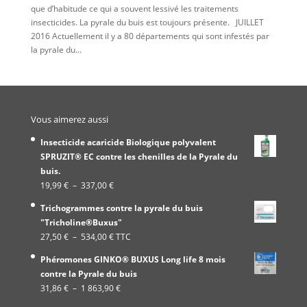
que d’habitude ce qui a souvent lessivé les traitements
insecticides. La pyrale du buis est toujours présente. JUILLET
2016 Actuellement il y a 80 départements qui sont infestés par
la pyrale du...
Vous aimerez aussi
Insecticide acaricide Biologique polyvalent
SPRUZIT® EC contre les chenilles de la Pyrale du
buis.
Plage
19,99
€
–
337,00
€
de
Trichogrammes contre la pyrale du buis
prix :
"Tricholine®Buxus"
19,99 €
Plage
27,50
€
–
534,00
€
TTC
à
de
337,00 €
Phéromones GINKO® BUXUS Long life 8 mois
prix :
contre la Pyrale du buis
27,50 €
Plage
31,86
€
–
1 863,90
€
à
de