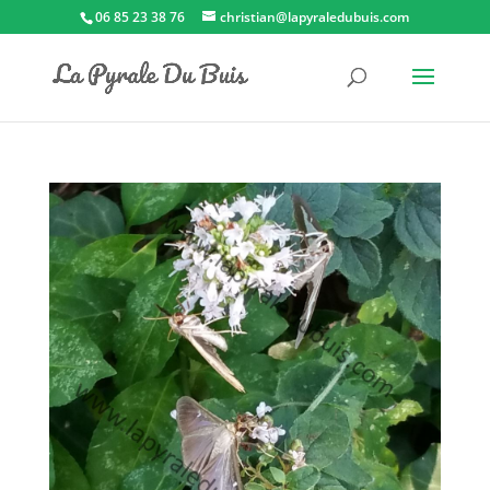
06 85 23 38 76
christian@lapyraledubuis.com