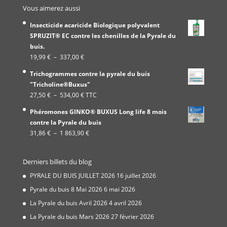
Vous aimerez aussi
Insecticide acaricide Biologique polyvalent
SPRUZIT® EC contre les chenilles de la Pyrale du
buis.
Plage
19,99
€
–
337,00
€
de
Trichogrammes contre la pyrale du buis
prix :
"Tricholine®Buxus"
19,99 €
Plage
27,50
€
–
534,00
€
TTC
à
de
337,00 €
Phéromones GINKO® BUXUS Long life 8 mois
prix :
contre la Pyrale du buis
27,50 €
Plage
31,86
€
–
1 863,90
€
à
de
534,00 €
prix :
Derniers billets du blog
31,86 €
à
PYRALE DU BUIS JUILLET 2026
16 juillet 2026
1
Pyrale du buis 8 Mai 2026
6 mai 2026
863,90 €
La Pyrale du buis Avril 2026
4 avril 2026
La Pyrale du buis Mars 2026
27 février 2026