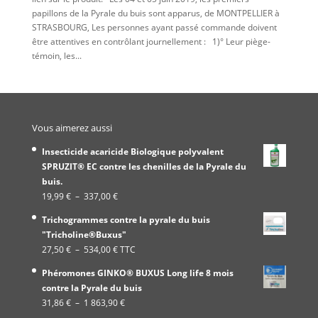
papillons de la Pyrale du buis sont apparus, de MONTPELLIER à
STRASBOURG, Les personnes ayant passé commande doivent
être attentives en contrôlant journellement : 1)° Leur piège-
témoin, les...
Vous aimerez aussi
Insecticide acaricide Biologique polyvalent
SPRUZIT® EC contre les chenilles de la Pyrale du
buis.
Plage
19,99
€
–
337,00
€
de
Trichogrammes contre la pyrale du buis
prix :
"Tricholine®Buxus"
19,99 €
Plage
27,50
€
–
534,00
€
TTC
à
de
337,00 €
Phéromones GINKO® BUXUS Long life 8 mois
prix :
contre la Pyrale du buis
27,50 €
Plage
31,86
€
–
1 863,90
€
à
de