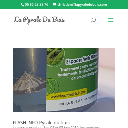
06 85 23 38 76
christian@lapyraledubuis.com
FLASH INFO-Pyrale du buis.
lien sur le produit. Les 04 et 05 juin 2019, les premiers