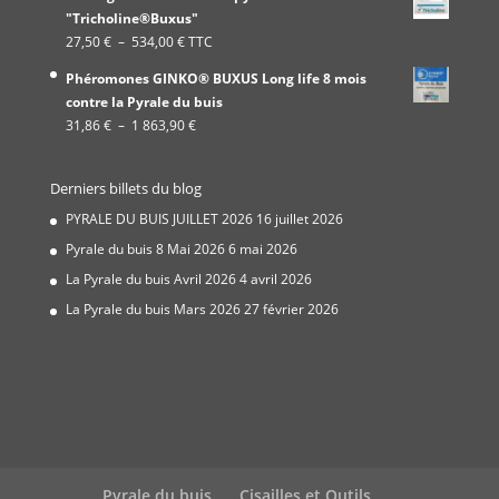
prix :
"Tricholine®Buxus"
19,99 €
Plage
27,50
€
–
534,00
€
TTC
à
de
337,00 €
Phéromones GINKO® BUXUS Long life 8 mois
prix :
contre la Pyrale du buis
27,50 €
Plage
31,86
€
–
1 863,90
€
à
de
534,00 €
prix :
Derniers billets du blog
31,86 €
à
PYRALE DU BUIS JUILLET 2026
16 juillet 2026
1
Pyrale du buis 8 Mai 2026
6 mai 2026
863,90 €
La Pyrale du buis Avril 2026
4 avril 2026
La Pyrale du buis Mars 2026
27 février 2026
Pyrale du buis
Cisailles et Outils