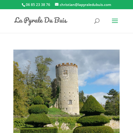
06 85 23 38 76
christian@lapyraledubuis.com