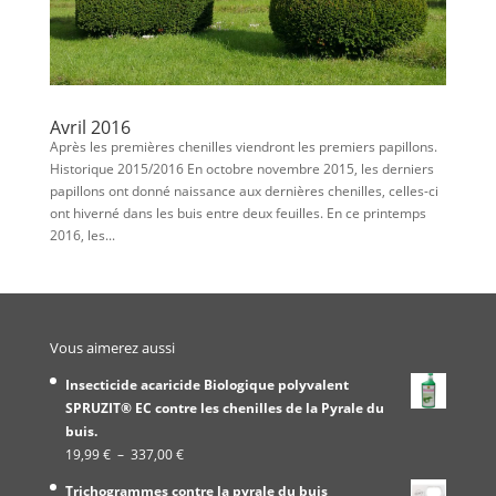
Avril 2016
Après les premières chenilles viendront les premiers papillons.
Historique 2015/2016 En octobre novembre 2015, les derniers
papillons ont donné naissance aux dernières chenilles, celles-ci
ont hiverné dans les buis entre deux feuilles. En ce printemps
2016, les...
Vous aimerez aussi
Insecticide acaricide Biologique polyvalent
SPRUZIT® EC contre les chenilles de la Pyrale du
buis.
Plage
19,99
€
–
337,00
€
de
Trichogrammes contre la pyrale du buis