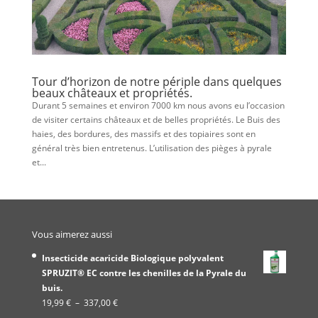
Tour d’horizon de notre périple dans quelques
beaux châteaux et propriétés.
Durant 5 semaines et environ 7000 km nous avons eu l’occasion
de visiter certains châteaux et de belles propriétés. Le Buis des
haies, des bordures, des massifs et des topiaires sont en
général très bien entretenus. L’utilisation des pièges à pyrale
et...
Vous aimerez aussi
Insecticide acaricide Biologique polyvalent
SPRUZIT® EC contre les chenilles de la Pyrale du
buis.
Plage
19,99
€
–
337,00
€
de