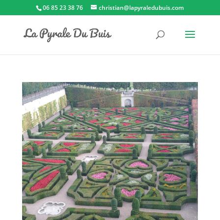
06 85 23 38 76
christian@lapyraledubuis.com