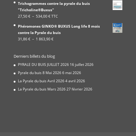
Trichogrammes contre la pyrale du buis
prix :
"Tricholine®Buxus"
19,99 €
Plage
27,50
€
–
534,00
€
TTC
à
de
337,00 €
Phéromones GINKO® BUXUS Long life 8 mois
prix :
contre la Pyrale du buis
27,50 €
Plage
31,86
€
–
1 863,90
€
à
de
534,00 €
prix :
Derniers billets du blog
31,86 €
à
PYRALE DU BUIS JUILLET 2026
16 juillet 2026
1
Pyrale du buis 8 Mai 2026
6 mai 2026
863,90 €
La Pyrale du buis Avril 2026
4 avril 2026
La Pyrale du buis Mars 2026
27 février 2026