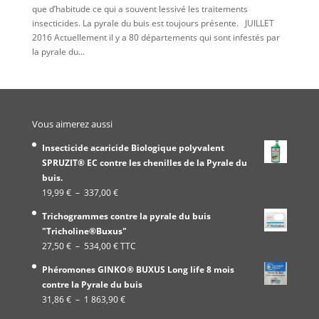
que d’habitude ce qui a souvent lessivé les traitements
insecticides. La pyrale du buis est toujours présente. JUILLET
2016 Actuellement il y a 80 départements qui sont infestés par
la pyrale du...
Vous aimerez aussi
Insecticide acaricide Biologique polyvalent
SPRUZIT® EC contre les chenilles de la Pyrale du
buis.
Plage
19,99
€
–
337,00
€
de
Trichogrammes contre la pyrale du buis
prix :
"Tricholine®Buxus"
19,99 €
Plage
27,50
€
–
534,00
€
TTC
à
de
337,00 €
Phéromones GINKO® BUXUS Long life 8 mois
prix :
contre la Pyrale du buis
27,50 €
Plage
31,86
€
–
1 863,90
€
à
de