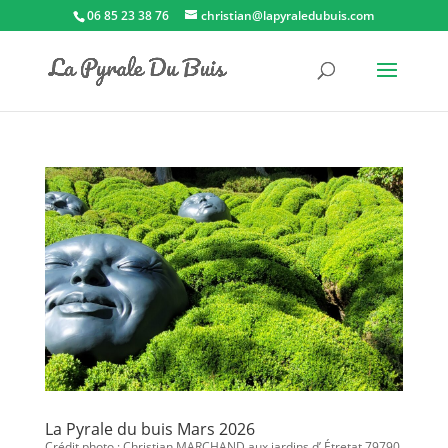
06 85 23 38 76
christian@lapyraledubuis.com
La Pyrale du buis Mars 2026
Crédit photo : Christian MARCHAND aux jardins d’ Étretat 79790