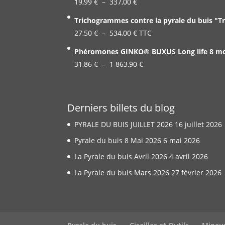
Plage
19,99
€
–
337,00
€
de
Trichogrammes contre la pyrale du buis "T
prix :
Plage
27,50
€
–
534,00
€
TTC
19,99 €
de
Phéromones GINKO® BUXUS Long life 8 mois
à
prix :
Plage
31,86
€
–
1 863,90
337,00 €
€
27,50 €
de
à
prix :
534,00 €
31,86 €
Derniers billets du blog
à
PYRALE DU BUIS JUILLET 2026
16 juillet 2026
1
863,90 €
Pyrale du buis 8 Mai 2026
6 mai 2026
La Pyrale du buis Avril 2026
4 avril 2026
La Pyrale du buis Mars 2026
27 février 2026