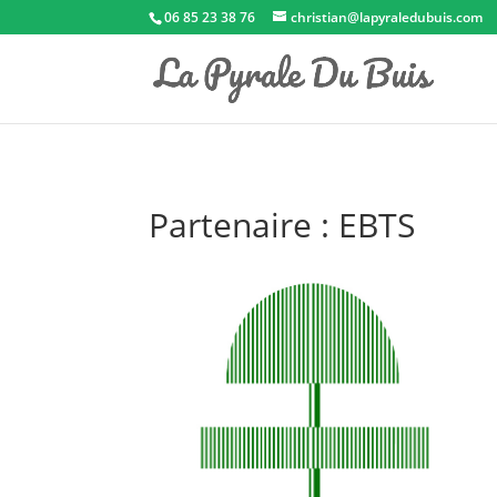
06 85 23 38 76
christian@lapyraledubuis.com
Partenaire : EBTS