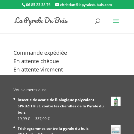
06 85 23 38 76
christian@lapyraledubuis.com
Commande expédiée
En attente chèque
En attente virement
Vous aimerez aussi
Insecticide acaricide Biologique polyvalent
SPRUZIT® EC contre les chenilles de la Pyrale du
buis.
Plage
19,99
€
–
337,00
€
de
Trichogrammes contre la pyrale du buis
prix :