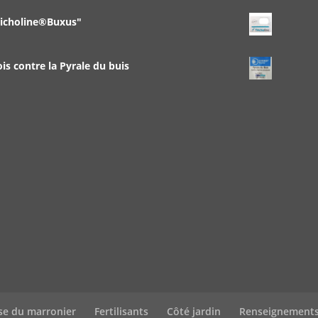
richoline®Buxus"
 contre la Pyrale du buis
se du marronier
Fertilisants
Côté jardin
Renseignement