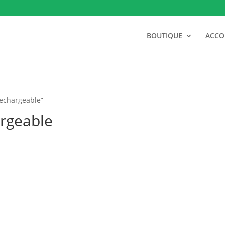
BOUTIQUE
ACC
 rechargeable”
argeable