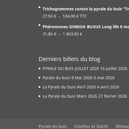
de
Trichogrammes contre la pyrale du buis "T
prix :
Plage
27,50
€
–
534,00
€
TTC
19,99 €
de
Phéromones GINKO® BUXUS Long life 8 mois
à
prix :
Plage
31,86
€
–
1 863,90
337,00 €
€
27,50 €
de
à
prix :
534,00 €
31,86 €
Derniers billets du blog
à
PYRALE DU BUIS JUILLET 2026
16 juillet 2026
1
863,90 €
Pyrale du buis 8 Mai 2026
6 mai 2026
La Pyrale du buis Avril 2026
4 avril 2026
La Pyrale du buis Mars 2026
27 février 2026
Pyrale du buis
Cisailles et Outils
Mineu