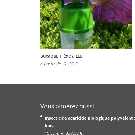
Buxatrap Piège à LED
À partir de
61,00
€
Vous aimerez aussi
Insecticide acaricide Biologique polyvalent
buis.
Plage
19,99
€
–
337,00
€