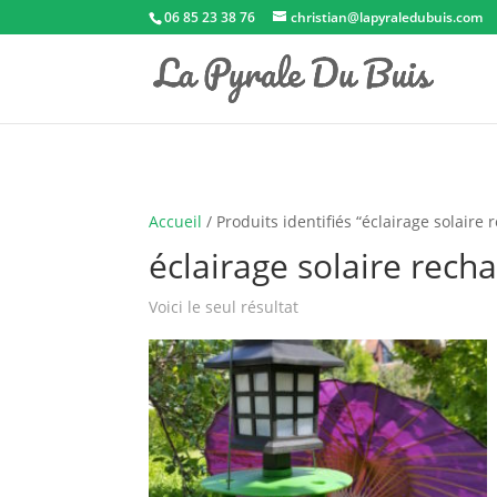
06 85 23 38 76
christian@lapyraledubuis.com
Accueil
/ Produits identifiés “éclairage solaire
éclairage solaire rech
Voici le seul résultat