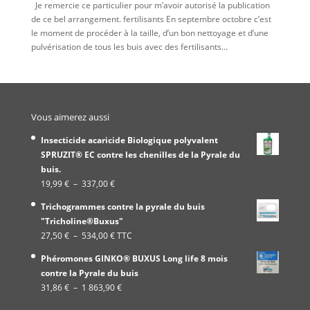
Je remercie ce particulier pour m’avoir autorisé la publication
de ce bel arrangement. fertilisants En septembre octobre c’est
le moment de procéder à la taille, d’un bon nettoyage et d’une
pulvérisation de tous les buis avec des fertilisants...
Vous aimerez aussi
Insecticide acaricide Biologique polyvalent
SPRUZIT® EC contre les chenilles de la Pyrale du
buis.
Plage
19,99
€
–
337,00
€
de
Trichogrammes contre la pyrale du buis
prix :
"Tricholine®Buxus"
19,99 €
Plage
27,50
€
–
534,00
€
TTC
à
de
337,00 €
Phéromones GINKO® BUXUS Long life 8 mois
prix :
contre la Pyrale du buis
27,50 €
Plage
31,86
€
–
1 863,90
€
à
de
534,00 €