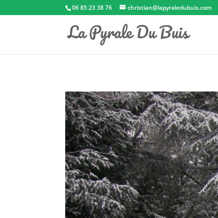
06 85 23 38 76
christian@lapyraledubuis.com