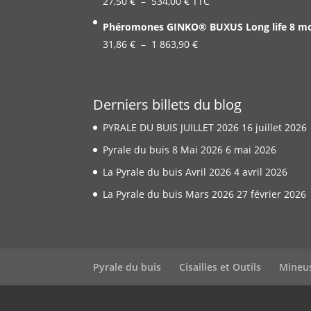
Plage
27,50
€
–
534,00
€
TTC
19,99 €
de
Phéromones GINKO® BUXUS Long life 8 mois
à
prix :
Plage
31,86
€
–
1 863,90
337,00 €
€
27,50 €
de
à
prix :
534,00 €
31,86 €
Derniers billets du blog
à
PYRALE DU BUIS JUILLET 2026
16 juillet 2026
1
863,90 €
Pyrale du buis 8 Mai 2026
6 mai 2026
La Pyrale du buis Avril 2026
4 avril 2026
La Pyrale du buis Mars 2026
27 février 2026
Pyrale du buis
Cisailles et Outils
Mineu