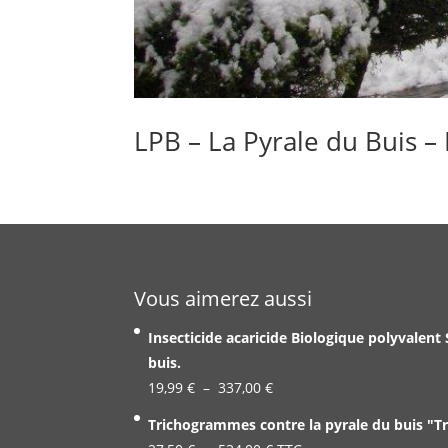
LPB – La Pyrale du Buis 
Vous aimerez aussi
Insecticide acaricide Biologique polyvalent
buis.
Plage
19,99
€
–
337,00
€
de
Trichogrammes contre la pyrale du buis "T
prix :