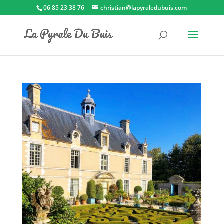
06 85 23 38 76
christian@lapyraledubuis.com