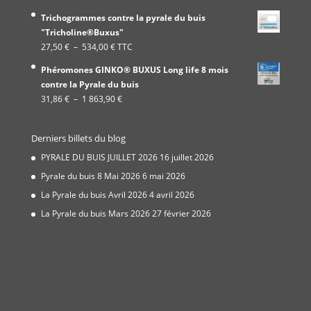
de
Trichogrammes contre la pyrale du buis
prix :
"Tricholine®Buxus"
19,99 €
Plage
27,50
€
–
534,00
€
TTC
à
de
337,00 €
Phéromones GINKO® BUXUS Long life 8 mois
prix :
contre la Pyrale du buis
27,50 €
Plage
31,86
€
–
1 863,90
€
à
de
534,00 €
prix :
Derniers billets du blog
31,86 €
à
PYRALE DU BUIS JUILLET 2026
16 juillet 2026
1
Pyrale du buis 8 Mai 2026
6 mai 2026
863,90 €
La Pyrale du buis Avril 2026
4 avril 2026
La Pyrale du buis Mars 2026
27 février 2026