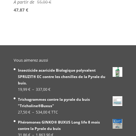
À partir de
55,00
€
47,87
€
Vous aimerez aussi
Insecticide acaricide Biologique polyvalent
SPRUZIT® EC contre les chenilles de la Pyrale du
buis.
Plage
19,99
€
–
337,00
€
de
Trichogrammes contre la pyrale du buis
prix :
"Tricholine®Buxus"
19,99 €
Plage
27,50
€
–
534,00
€
TTC
à
de
337,00 €
Phéromones GINKO® BUXUS Long life 8 mois
prix :
contre la Pyrale du buis
27,50 €
Plage
31,86
€
–
1 863,90
€