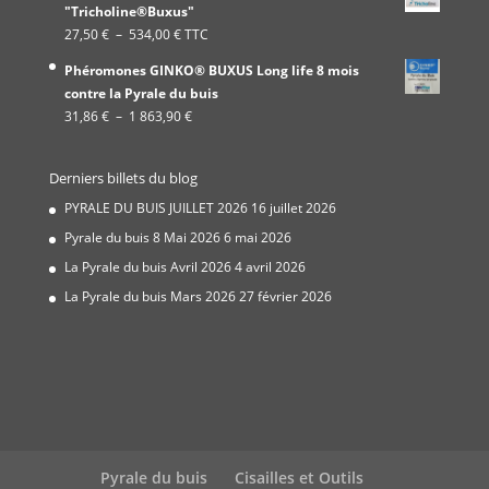
"Tricholine®Buxus"
19,99 €
Plage
27,50
€
–
534,00
€
TTC
à
de
337,00 €
Phéromones GINKO® BUXUS Long life 8 mois
prix :
contre la Pyrale du buis
27,50 €
Plage
31,86
€
–
1 863,90
€
à
de
534,00 €
prix :
Derniers billets du blog
31,86 €
à
PYRALE DU BUIS JUILLET 2026
16 juillet 2026
1
Pyrale du buis 8 Mai 2026
6 mai 2026
863,90 €
La Pyrale du buis Avril 2026
4 avril 2026
La Pyrale du buis Mars 2026
27 février 2026
Pyrale du buis
Cisailles et Outils