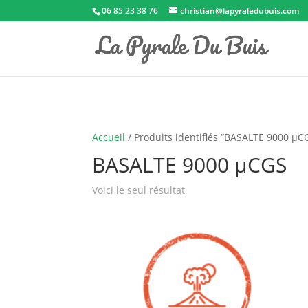
06 85 23 38 76
christian@lapyraledubuis.com
Accueil
/ Produits identifiés “BASALTE 9000 μC
BASALTE 9000 μCGS
Voici le seul résultat