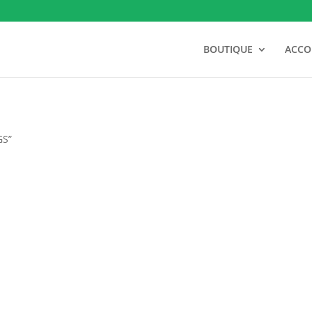
BOUTIQUE
ACC
GS”