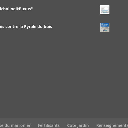
richoline®Buxus"
 contre la Pyrale du buis
se du marronier
Fertilisants
Côté jardin
Renseignement