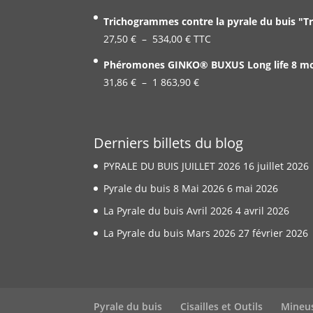
de
Trichogrammes contre la pyrale du buis "T
prix :
Plage
27,50
€
–
534,00
€
TTC
19,99 €
de
Phéromones GINKO® BUXUS Long life 8 mois
à
prix :
Plage
31,86
€
–
1 863,90
337,00 €
€
27,50 €
de
à
prix :
534,00 €
31,86 €
Derniers billets du blog
à
PYRALE DU BUIS JUILLET 2026
16 juillet 2026
1
863,90 €
Pyrale du buis 8 Mai 2026
6 mai 2026
La Pyrale du buis Avril 2026
4 avril 2026
La Pyrale du buis Mars 2026
27 février 2026
Pyrale du buis
Cisailles et Outils
Mineu